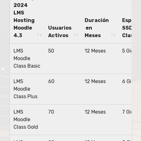
2024
LMS
Hosting
Duración
Espaci
Moodle
Usuarios
en
SSD
4.3
Activos
Meses
Class
Planes
Usuarios
Duración
Espaci
LMS
50
12 Meses
5 Gigas
Startup
Activos
en
SSD
Moodle
2024
Meses
Class
Class Basic
LMS
Hosting
LMS
60
12 Meses
6 Gigas
Moodle
Moodle
4.3
Class Plus
LMS
70
12 Meses
7 Gigas
Moodle
Class Gold