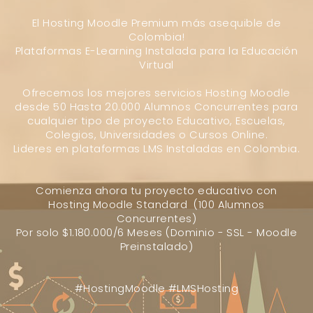
El Hosting Moodle Premium más asequible de
Colombia!
Plataformas E-Learning Instalada para la Educación
Virtual
Ofrecemos los mejores servicios Hosting Moodle
desde 50 Hasta 20.000 Alumnos Concurrentes para
cualquier tipo de proyecto Educativo, Escuelas,
Colegios, Universidades o Cursos Online.
Lideres en plataformas LMS Instaladas en Colombia.
Comienza ahora tu proyecto educativo con
Hosting Moodle Standard (100 Alumnos
Concurrentes)
Por solo $1.180.000/6 Meses (Dominio - SSL - Moodle
Preinstalado)
#HostingMoodle #LMSHosting