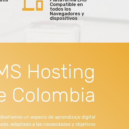
Compatible en
todos los
Navegadores y
dispositivos
MS Hosting
e Colombia
diseñamos un espacio de aprendizaje digital
do, adaptado a las necesidades y objetivos