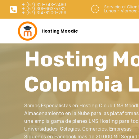
+ (57) 321-743-2480
Servicio al Clien
+ (57) 301-663-5782
Lunes - Viernes:
+ (57) 314-8200-299
Hosting Moodle
Hosting M
Colombia 
Somos Especialistas en Hosting Cloud LMS Moodle
Almacenamiento en la Nube para las plataforma
una amplia gama de planes LMS Hosting para tod
Universidades, Colegios, Comercios, Empresas
Siguenos en Facebook más de 20.000 Mil Seguid