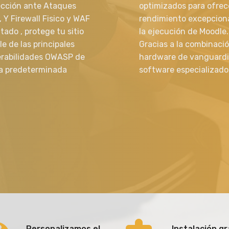
ección ante Ataques
optimizados para ofrec
 Y Firewall Fisico y WAF
rendimiento excepcion
itado , protege tu sitio
la ejecución de Moodle.
e de las principales
Gracias a la combinaci
erabilidades OWASP de
hardware de vanguardi
a predeterminada
software especializado
Personalizamos el
Instalación gr