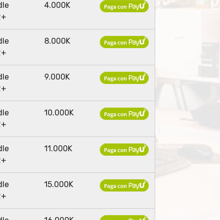
dle
4.000K
2+
dle
8.000K
2+
dle
9.000K
2+
dle
10.000K
2+
dle
11.000K
2+
dle
15.000K
2+