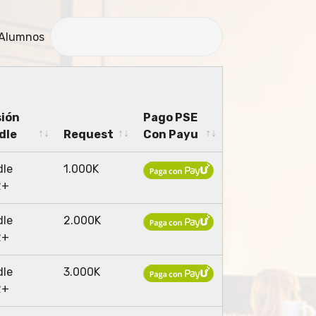
 Alumnos
sión
Pago PSE
dle
Request
Con Payu
sión
Request
Pago PSE
dle
1.000K
dle
Con Payu
2+
dle
2.000K
2+
dle
3.000K
2+