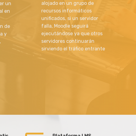
alojado en un grupo de
er un
recursos informáticos
al en
unificados, si un servidor
falla, Moodle seguirá
ón de
ejecutándose ya que otros
a y
servidores continuarán
,
sirviendo el tráfico entrante
atis
Plataforma LMS