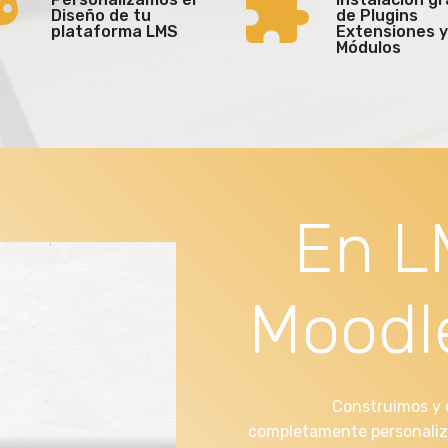
Diseño de tu
de Plugins
plataforma LMS
Extensiones y
Módulos
En L
Moodl
Construimos y 
completamente personaliza