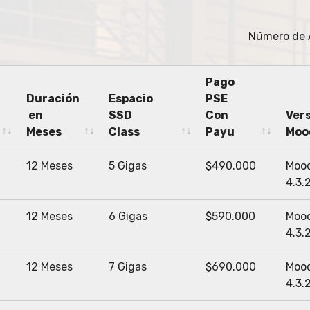
Número de
Pago
Duración
Espacio
PSE
en
SSD
Con
Ver
Meses
Class
Payu
Moo
Duración
Espacio
Pago
Ver
12 Meses
5 Gigas
$490.000
Moo
en
SSD
PSE
Moo
4.3.
Meses
Class
Con
Payu
12 Meses
6 Gigas
$590.000
Moo
4.3.
12 Meses
7 Gigas
$690.000
Moo
4.3.