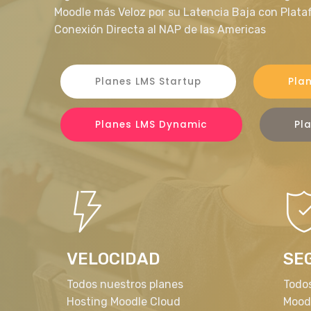
Moodle más Veloz por su Latencia Baja con Plata
Conexión Directa al NAP de las Americas
Planes LMS Startup
Plan
Planes LMS Dynamic
Pl
VELOCIDAD
SE
Todos nuestros planes
Todo
Hosting Moodle Cloud
Mood