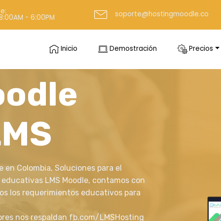
te:
soporte@hostingmoodle.co
 8:00AM - 6:00PM
Inicio
Demostración
Precios
oodle
LMS
 en Colombia, Soluciones para el
s educativas LMS Moodle, contamos con
os los requerimientos educativos para
ores nos respaldan fb.com/LMSHosting