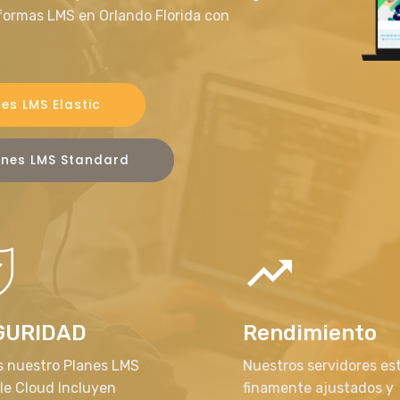
formas LMS en Orlando Florida con
es LMS Elastic
anes LMS Standard
GURIDAD
Rendimiento
s nuestro Planes LMS
Nuestros servidores es
le Cloud Incluyen
finamente ajustados y